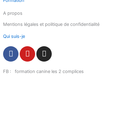
Formation
A propos
Mentions légales et politique de confidentialité
Qui suis-je
F
Y
I
a
o
n
c
u
s
e
t
t
FB : formation canine les 2 complices
b
u
a
o
b
g
o
e
r
k
a
m